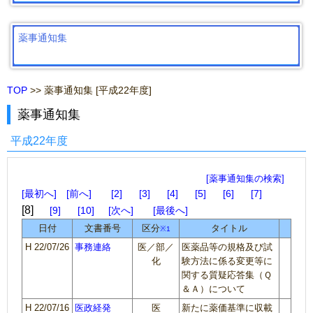
薬事通知集
TOP
>> 薬事通知集 [平成22年度]
薬事通知集
平成22年度
[薬事通知集の検索]
最初へ
前へ
2
3
4
5
6
7
8
9
10
次へ
最後へ
日付
文書番号
区分
タイトル
※1
H 22/07/26
事務連絡
医／部／
医薬品等の規格及び試
化
験方法に係る変更等に
関する質疑応答集（Ｑ
＆Ａ）について
H 22/07/16
医政経発
医
新たに薬価基準に収載