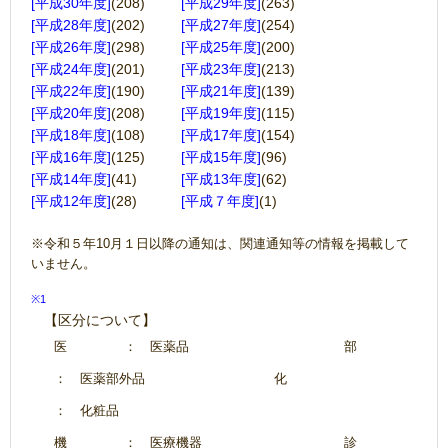
[平成30年度]
(208)
[平成29年度]
(263)
[平成28年度]
(202)
[平成27年度]
(254)
[平成26年度]
(298)
[平成25年度]
(200)
[平成24年度]
(201)
[平成23年度]
(213)
[平成22年度]
(190)
[平成21年度]
(139)
[平成20年度]
(208)
[平成19年度]
(115)
[平成18年度]
(108)
[平成17年度]
(154)
[平成16年度]
(125)
[平成15年度]
(96)
[平成14年度]
(41)
[平成13年度]
(62)
[平成12年度]
(28)
[平成７年度]
(1)
※令和５年10月１日以降の通知は、関連通知等の情報を掲載して
いません。
※1
【区分について】
医
： 医薬品
部
： 医薬部外品
化
： 化粧品
機
： 医療機器
診