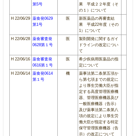
第5号
果 平成２２年度（そ
の１）について
H 22/06/29
薬食発0629
医
新医薬品の再審査結
第1号
果 平成22年度（その
1）について
H 22/06/28
薬食審査発
医
製剤開発に関するガイ
0628第１号
ドラインの改定につい
て
H 22/06/16
薬食審査発
医
希少疾病用医薬品の指
0616第１号
定について
H 22/06/14
薬食発0614
機
薬事法第二条第五項か
第１号
ら第七項までの規定に
より厚生労働大臣が指
定する高度管理医療機
器、管理医療機器及び
一般医療機器（告示）
及び薬事法第二条第八
項の規定により厚生労
働大臣が指定する特定
保守管理医療機器（告
示）の改正について