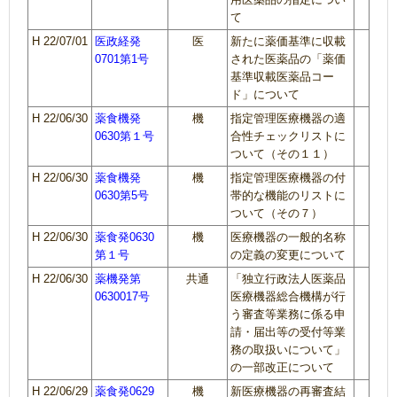
て
H 22/07/01
医政経発
医
新たに薬価基準に収載
0701第1号
された医薬品の「薬価
基準収載医薬品コー
ド」について
H 22/06/30
薬食機発
機
指定管理医療機器の適
0630第１号
合性チェックリストに
ついて（その１１）
H 22/06/30
薬食機発
機
指定管理医療機器の付
0630第5号
帯的な機能のリストに
ついて（その７）
H 22/06/30
薬食発0630
機
医療機器の一般的名称
第１号
の定義の変更について
H 22/06/30
薬機発第
共通
「独立行政法人医薬品
0630017号
医療機器総合機構が行
う審査等業務に係る申
請・届出等の受付等業
務の取扱いについて」
の一部改正について
H 22/06/29
薬食発0629
機
新医療機器の再審査結