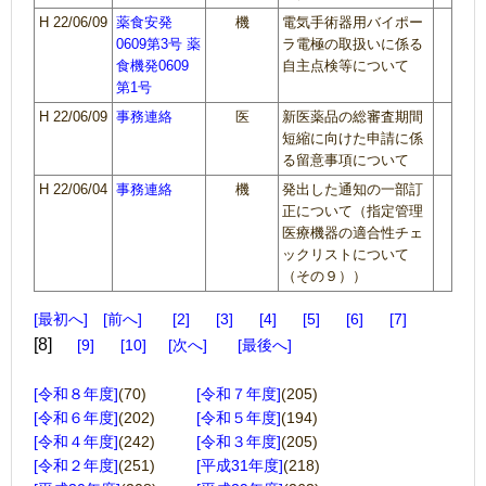
H 22/06/09
薬食安発
機
電気手術器用バイポー
0609第3号 薬
ラ電極の取扱いに係る
食機発0609
自主点検等について
第1号
H 22/06/09
事務連絡
医
新医薬品の総審査期間
短縮に向けた申請に係
る留意事項について
H 22/06/04
事務連絡
機
発出した通知の一部訂
正について（指定管理
医療機器の適合性チェ
ックリストについて
（その９））
最初へ
前へ
2
3
4
5
6
7
8
9
10
次へ
最後へ
[令和８年度]
(70)
[令和７年度]
(205)
[令和６年度]
(202)
[令和５年度]
(194)
[令和４年度]
(242)
[令和３年度]
(205)
[令和２年度]
(251)
[平成31年度]
(218)