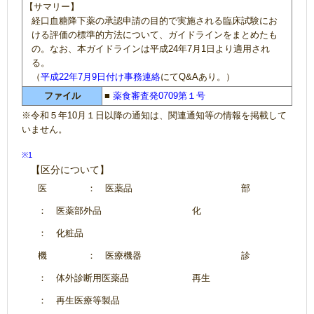
【サマリー】
経口血糖降下薬の承認申請の目的で実施される臨床試験にお
ける評価の標準的方法について、ガイドラインをまとめたも
の。なお、本ガイドラインは平成24年7月1日より適用され
る。
（
平成22年7月9日付け事務連絡
にてQ&Aあり。）
ファイル
■
薬食審査発0709第１号
※令和５年10月１日以降の通知は、関連通知等の情報を掲載して
いません。
※1
【区分について】
医
： 医薬品
部
： 医薬部外品
化
： 化粧品
機
： 医療機器
診
： 体外診断用医薬品
再生
： 再生医療等製品