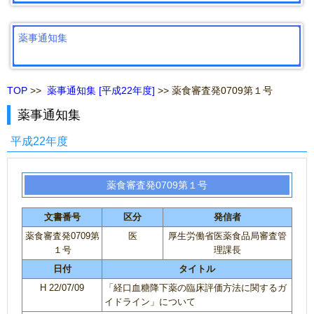
薬事通知集
TOP
>>
薬事通知集 [平成22年度]
>> 薬食審査発0709第１号
薬事通知集
平成22年度
薬食審査発0709第１号
文書番号
区分
発信者
薬食審査発0709第
医
厚生労働省医薬食品局審査管
１号
理課長
日付
タイトル
H 22/07/09
「経口血糖降下薬の臨床評価方法に関するガ
イドライン」について