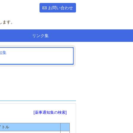
お問い合わせ
します。
リンク集
知集
[薬事通知集の検索]
イトル