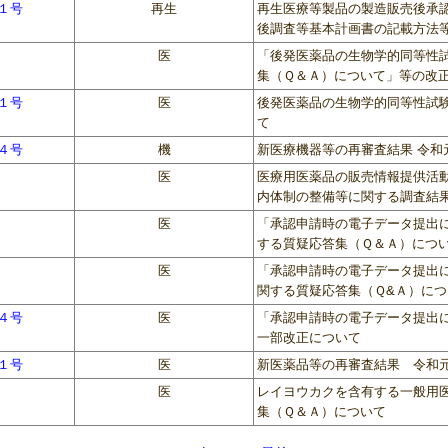
第１号
再生
再生医療等製品の製造販売後承
後調査等基本計画書の記載方法
医
「後発医薬品の生物学的同等性
集（Ｑ＆Ａ）について」等の改
第１号
医
後発医薬品の生物学的同等性試
て
第４号
機
新医療機器等の再審査結果 令和
医
医療用医薬品の販売情報提供活
内体制の整備等に関する調査結
医
「承認申請時の電子データ提出
する質疑応答集（Ｑ＆Ａ）につ
医
「承認申請時の電子データ提出
関する質疑応答集（Ｑ&Ａ）につ
第４号
医
「承認申請時の電子データ提出
一部改正について
第１号
医
新医薬品等の再審査結果 令和
医
レイヨウカクを含有する一般用
集（Ｑ＆Ａ）について