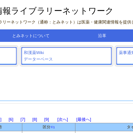
情報ライブラリーネットワーク
ブラリーネットワーク（通称：とみネット）は医薬・健康関連情報を提供
とみネットについて
沿革
和漢薬Wiki
薬事通
データーベース
5
6
7
8
9
次へ
最後へ
号
区分
タ
※1