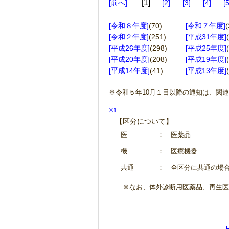
1
前へ
2
3
4
[令和８年度]
(70)
[令和７年度]
(
[令和２年度]
(251)
[平成31年度]
[平成26年度]
(298)
[平成25年度]
[平成20年度]
(208)
[平成19年度]
[平成14年度]
(41)
[平成13年度]
※令和５年10月１日以降の通知は、関
※1
【区分について】
医
： 医薬品
機
： 医療機器
共通
： 全区分に共通の場
※なお、体外診断用医薬品、再生医