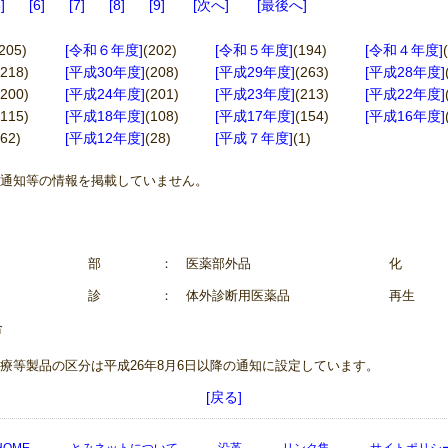
5
6
7
8
9
次へ
最後へ
205)
[令和６年度]
(202)
[令和５年度]
(194)
[令和４年度]
(218)
[平成30年度]
(208)
[平成29年度]
(263)
[平成28年度]
(200)
[平成24年度]
(201)
[平成23年度]
(213)
[平成22年度]
(115)
[平成18年度]
(108)
[平成17年度]
(154)
[平成16年度]
(62)
[平成12年度]
(28)
[平成７年度]
(1)
連通知等の情報を掲載していません。
部
： 医薬部外品
化
診
： 体外診断用医薬品
再生
合
療等製品の区分は平成26年8月6日以降の通知に設定しています。
[戻る]