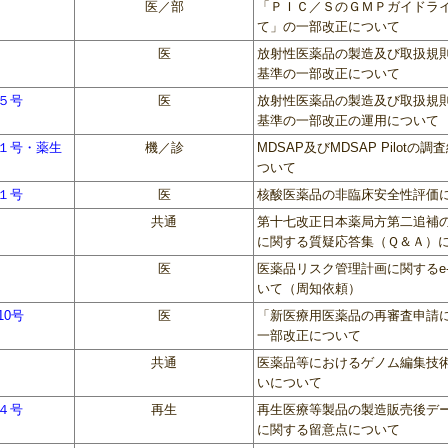
医／部
「ＰＩＣ／ＳのＧＭＰガイドラ
て」の一部改正について
医
放射性医薬品の製造及び取扱規
基準の一部改正について
第５号
医
放射性医薬品の製造及び取扱規
基準の一部改正の運用について
第１号・薬生
機／診
MDSAP及びMDSAP Pilo
ついて
第１号
医
核酸医薬品の非臨床安全性評価
共通
第十七改正日本薬局方第二追補
に関する質疑応答集（Ｑ＆Ａ）
医
医薬品リスク管理計画に関するe
いて（周知依頼）
10号
医
「新医療用医薬品の再審査申請
一部改正について
共通
医薬品等におけるゲノム編集技
いについて
第４号
再生
再生医療等製品の製造販売後デ
に関する留意点について