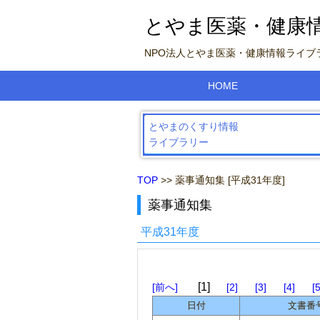
とやま医薬・健康
NPO法人とやま医薬・健康情報ライ
HOME
とやまのくすり情報
ライブラリー
TOP
>> 薬事通知集 [平成31年度]
薬事通知集
平成31年度
1
前へ
2
3
4
日付
文書番