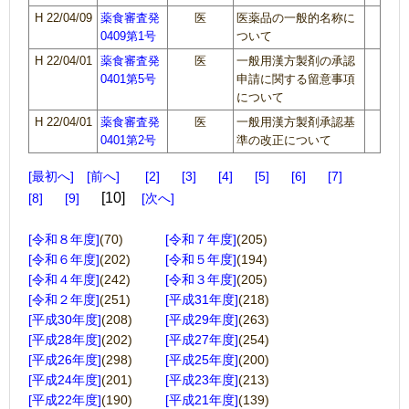
H 22/04/09
薬食審査発
医
医薬品の一般的名称に
0409第1号
ついて
H 22/04/01
薬食審査発
医
一般用漢方製剤の承認
0401第5号
申請に関する留意事項
について
H 22/04/01
薬食審査発
医
一般用漢方製剤承認基
0401第2号
準の改正について
最初へ
前へ
2
3
4
5
6
7
10
8
9
次へ
[令和８年度]
(70)
[令和７年度]
(205)
[令和６年度]
(202)
[令和５年度]
(194)
[令和４年度]
(242)
[令和３年度]
(205)
[令和２年度]
(251)
[平成31年度]
(218)
[平成30年度]
(208)
[平成29年度]
(263)
[平成28年度]
(202)
[平成27年度]
(254)
[平成26年度]
(298)
[平成25年度]
(200)
[平成24年度]
(201)
[平成23年度]
(213)
[平成22年度]
(190)
[平成21年度]
(139)