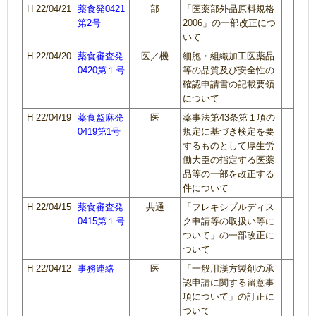
H 22/04/21
薬食発0421
部
「医薬部外品原料規格
第2号
2006」の一部改正につ
いて
H 22/04/20
薬食審査発
医／機
細胞・組織加工医薬品
0420第１号
等の品質及び安全性の
確認申請書の記載要領
について
H 22/04/19
薬食監麻発
医
薬事法第43条第１項の
0419第1号
規定に基づき検定を要
するものとして厚生労
働大臣の指定する医薬
品等の一部を改正する
件について
H 22/04/15
薬食審査発
共通
「フレキシブルディス
0415第１号
ク申請等の取扱い等に
ついて」の一部改正に
ついて
H 22/04/12
事務連絡
医
「一般用漢方製剤の承
認申請に関する留意事
項について」の訂正に
ついて