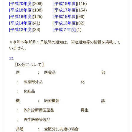
[平成20年度]
(208)
[平成19年度]
(115)
[平成18年度]
(108)
[平成17年度]
(154)
[平成16年度]
(125)
[平成15年度]
(96)
[平成14年度]
(41)
[平成13年度]
(62)
[平成12年度]
(28)
[平成７年度]
(1)
※令和５年10月１日以降の通知は、関連通知等の情報を掲載して
いません。
※1
【区分について】
医
： 医薬品
部
： 医薬部外品
化
： 化粧品
機
： 医療機器
診
： 体外診断用医薬品
再生
： 再生医療等製品
共通
： 全区分に共通の場合