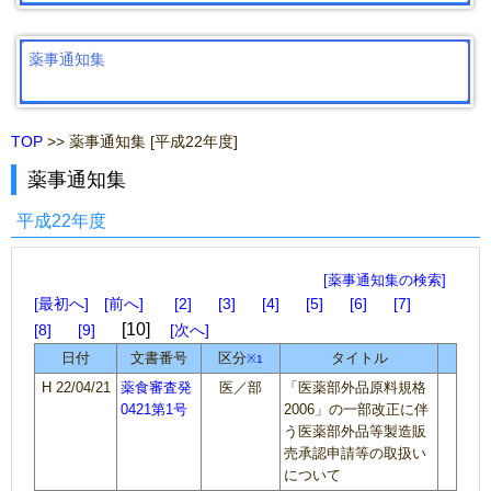
薬事通知集
TOP
>> 薬事通知集 [平成22年度]
薬事通知集
平成22年度
[薬事通知集の検索]
最初へ
前へ
2
3
4
5
6
7
10
8
9
次へ
日付
文書番号
区分
タイトル
※1
H 22/04/21
薬食審査発
医／部
「医薬部外品原料規格
0421第1号
2006」の一部改正に伴
う医薬部外品等製造販
売承認申請等の取扱い
について