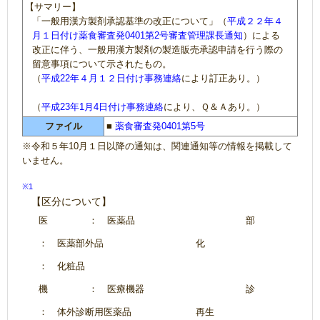
【サマリー】
「一般用漢方製剤承認基準の改正について」（
平成２２年４
月１日付け薬食審査発0401第2号審査管理課長通知
）による
改正に伴う、一般用漢方製剤の製造販売承認申請を行う際の
留意事項について示されたもの。
（
平成22年４月１２日付け事務連絡
により訂正あり。）
（
平成23年1月4日付け事務連絡
により、Ｑ＆Ａあり。）
ファイル
■
薬食審査発0401第5号
※令和５年10月１日以降の通知は、関連通知等の情報を掲載して
いません。
※1
【区分について】
医
： 医薬品
部
： 医薬部外品
化
： 化粧品
機
： 医療機器
診
： 体外診断用医薬品
再生