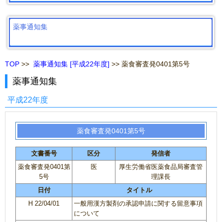
薬事通知集
TOP
>>
薬事通知集 [平成22年度]
>> 薬食審査発0401第5号
薬事通知集
平成22年度
薬食審査発0401第5号
文書番号
区分
発信者
薬食審査発0401第
医
厚生労働省医薬食品局審査管
5号
理課長
日付
タイトル
H 22/04/01
一般用漢方製剤の承認申請に関する留意事項
について