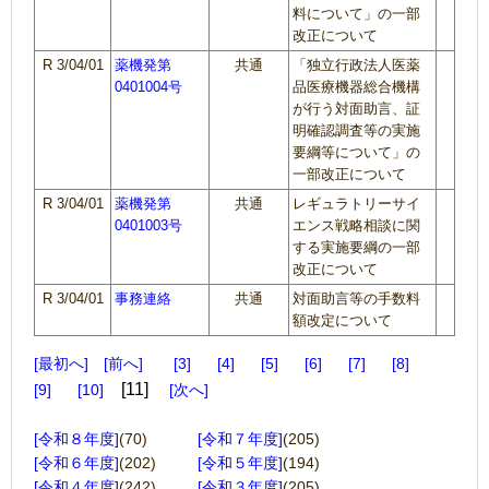
料について」の一部
改正について
R 3/04/01
薬機発第
共通
「独立行政法人医薬
0401004号
品医療機器総合機構
が行う対面助言、証
明確認調査等の実施
要綱等について」の
一部改正について
R 3/04/01
薬機発第
共通
レギュラトリーサイ
0401003号
エンス戦略相談に関
する実施要綱の一部
改正について
R 3/04/01
事務連絡
共通
対面助言等の手数料
額改定について
最初へ
前へ
3
4
5
6
7
8
11
9
10
次へ
[令和８年度]
(70)
[令和７年度]
(205)
[令和６年度]
(202)
[令和５年度]
(194)
[令和４年度]
(242)
[令和３年度]
(205)