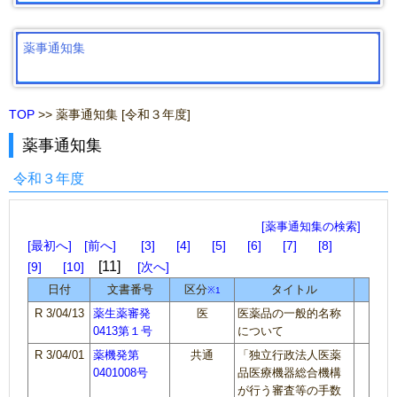
薬事通知集
TOP
>> 薬事通知集 [令和３年度]
薬事通知集
令和３年度
[薬事通知集の検索]
最初へ
前へ
3
4
5
6
7
8
11
9
10
次へ
日付
文書番号
区分
タイトル
※1
R 3/04/13
薬生薬審発
医
医薬品の一般的名称
0413第１号
について
R 3/04/01
薬機発第
共通
「独立行政法人医薬
0401008号
品医療機器総合機構
が行う審査等の手数