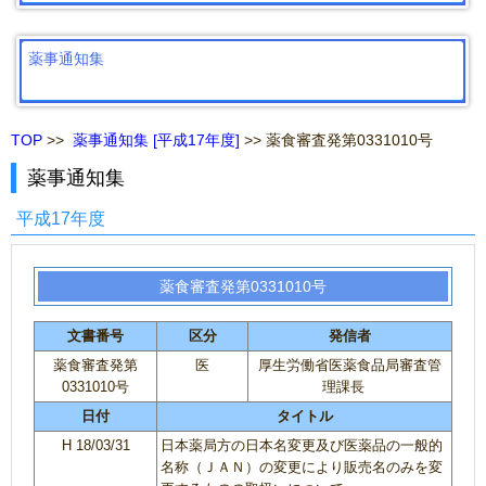
薬事通知集
TOP
>>
薬事通知集 [平成17年度]
>> 薬食審査発第0331010号
薬事通知集
平成17年度
薬食審査発第0331010号
文書番号
区分
発信者
薬食審査発第
医
厚生労働省医薬食品局審査管
0331010号
理課長
日付
タイトル
H 18/03/31
日本薬局方の日本名変更及び医薬品の一般的
名称（ＪＡＮ）の変更により販売名のみを変