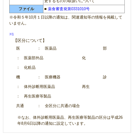
更するものの取扱いについて
ファイル
■
薬食審査発第0331010号
※令和５年10月１日以降の通知は、関連通知等の情報を掲載して
いません。
※1
【区分について】
医
： 医薬品
部
： 医薬部外品
化
： 化粧品
機
： 医療機器
診
： 体外診断用医薬品
再生
： 再生医療等製品
共通
： 全区分に共通の場合
※なお、体外診断用医薬品、再生医療等製品の区分は平成26
年8月6日以降の通知に設定しています。