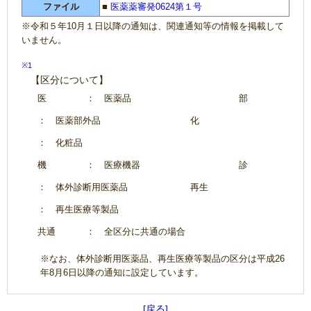
ファイル
■
医薬薬審発0624第１号
※令和５年10月１日以降の通知は、関連通知等の情報を掲載して
いません。
※1
【区分について】
医
： 医薬品
部
： 医薬部外品
化
： 化粧品
機
： 医療機器
診
： 体外診断用医薬品
再生
： 再生医療等製品
共通
： 全区分に共通の場合
※なお、体外診断用医薬品、再生医療等製品の区分は平成26
年8月6日以降の通知に設定しています。
[戻る]