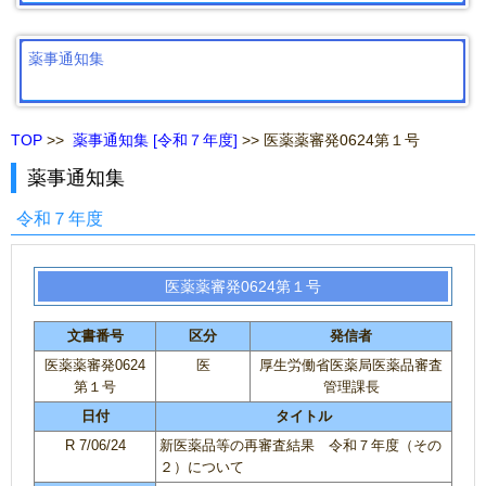
薬事通知集
TOP
>>
薬事通知集 [令和７年度]
>> 医薬薬審発0624第１号
薬事通知集
令和７年度
医薬薬審発0624第１号
文書番号
区分
発信者
医薬薬審発0624
医
厚生労働省医薬局医薬品審査
第１号
管理課長
日付
タイトル
R 7/06/24
新医薬品等の再審査結果 令和７年度（その
２）について