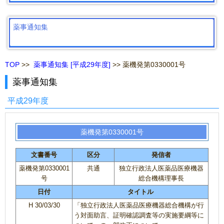
薬事通知集
TOP
>>
薬事通知集 [平成29年度]
>> 薬機発第0330001号
薬事通知集
平成29年度
薬機発第0330001号
文書番号
区分
発信者
薬機発第0330001
共通
独立行政法人医薬品医療機器
号
総合機構理事長
日付
タイトル
H 30/03/30
「独立行政法人医薬品医療機器総合機構が行
う対面助言、証明確認調査等の実施要綱等に