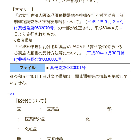
ついて」の一部改正について
【サマリー】
「独立行政法人医薬品医療機器総合機構が行う対面助言、証
明確認調査等の実施要綱等について」（
平成24年３月２日付
け薬機発第0302070号
）の一部が改正され、平成30年４月２
日より施行されたもの。
○参考通知
「平成30年度における医薬品のPACMP品質相談の試行に係
る実施依頼書の受付方法等について」（
平成30年３月30日付
け薬機審長発第0330001号
）
ファイル
■
薬機発第0330001号
※令和５年10月１日以降の通知は、関連通知等の情報を掲載して
いません。
※1
【区分について】
医
： 医薬品
部
： 医薬部外品
化
： 化粧品
機
： 医療機器
診