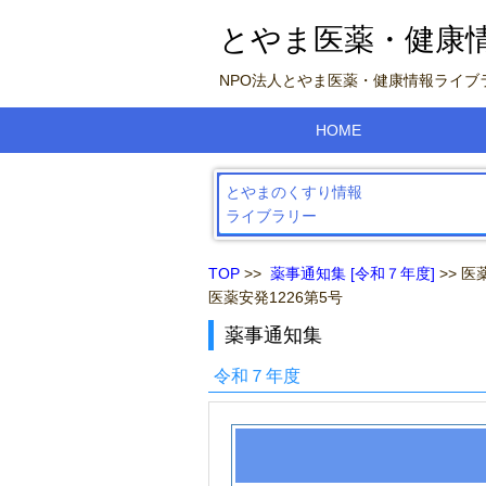
とやま医薬・健康
NPO法人とやま医薬・健康情報ライ
HOME
とやまのくすり情報
ライブラリー
TOP
>>
薬事通知集 [令和７年度]
>> 医
医薬安発1226第5号
薬事通知集
令和７年度