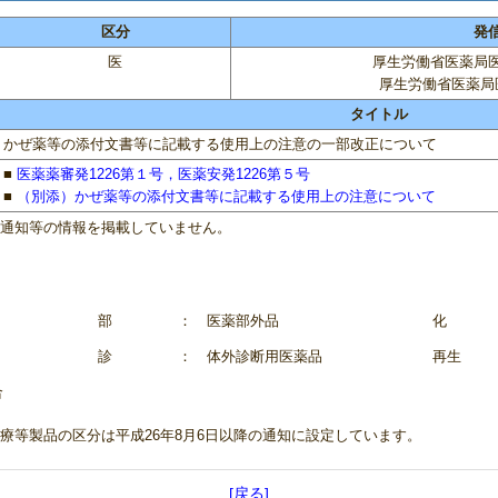
区分
発
医
厚生労働省医薬局
厚生労働省医薬局
タイトル
かぜ薬等の添付文書等に記載する使用上の注意の一部改正について
■
医薬薬審発1226第１号，医薬安発1226第５号
■
（別添）かぜ薬等の添付文書等に記載する使用上の注意について
連通知等の情報を掲載していません。
部
： 医薬部外品
化
診
： 体外診断用医薬品
再生
合
療等製品の区分は平成26年8月6日以降の通知に設定しています。
[戻る]