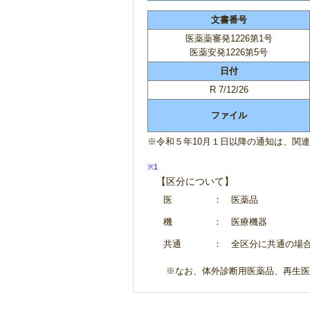
文書番号
医薬薬審発1226第1号
医薬安発1226第5号
日付
R 7/12/26
ファイル
※令和５年10月１日以降の通知は、関
※1
【区分について】
医
： 医薬品
機
： 医療機器
共通
： 全区分に共通の場
※なお、体外診断用医薬品、再生医