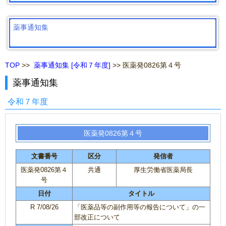
薬事通知集
TOP
>>
薬事通知集 [令和７年度]
>> 医薬発0826第４号
薬事通知集
令和７年度
医薬発0826第４号
文書番号
区分
発信者
医薬発0826第４
共通
厚生労働省医薬局長
号
日付
タイトル
R 7/08/26
「医薬品等の副作用等の報告について」の一
部改正について