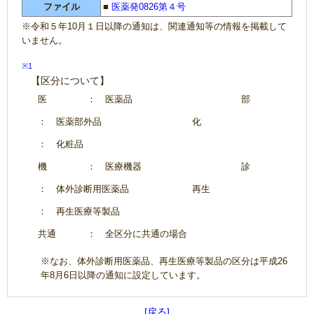
ファイル
■
医薬発0826第４号
※令和５年10月１日以降の通知は、関連通知等の情報を掲載して
いません。
※1
【区分について】
医
： 医薬品
部
： 医薬部外品
化
： 化粧品
機
： 医療機器
診
： 体外診断用医薬品
再生
： 再生医療等製品
共通
： 全区分に共通の場合
※なお、体外診断用医薬品、再生医療等製品の区分は平成26
年8月6日以降の通知に設定しています。
[戻る]