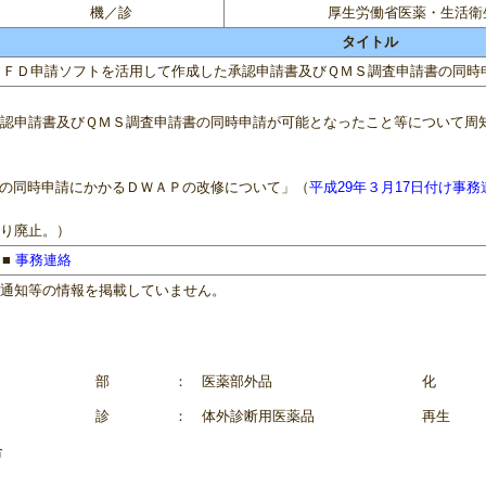
機／診
厚生労働省医薬・生活衛
タイトル
ＦＤ申請ソフトを活用して作成した承認申請書及びＱＭＳ調査申請書の同時
認申請書及びＱＭＳ調査申請書の同時申請が可能となったこと等について周
の同時申請にかかるＤＷＡＰの改修について」（
平成29年３月17日付け事務
り廃止。）
■
事務連絡
連通知等の情報を掲載していません。
部
： 医薬部外品
化
診
： 体外診断用医薬品
再生
合