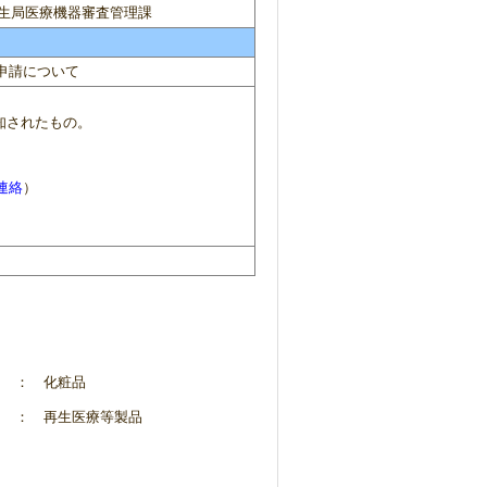
生局医療機器審査管理課
申請について
知されたもの。
連絡
）
： 化粧品
： 再生医療等製品