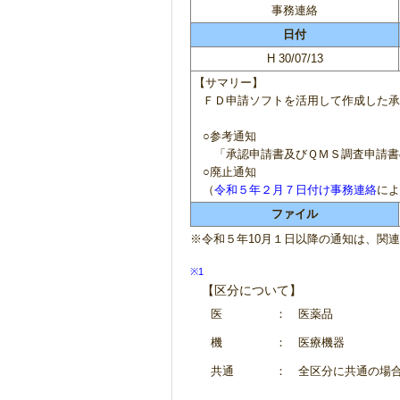
事務連絡
日付
H 30/07/13
【サマリー】
ＦＤ申請ソフトを活用して作成した承
○参考通知
「承認申請書及びＱＭＳ調査申請書
○廃止通知
（
令和５年２月７日付け事務連絡
によ
ファイル
※令和５年10月１日以降の通知は、関
※1
【区分について】
医
： 医薬品
機
： 医療機器
共通
： 全区分に共通の場