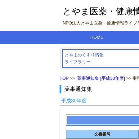
とやま医薬・健康
NPO法人とやま医薬・健康情報ライ
HOME
とやまのくすり情報
ライブラリー
TOP
>>
薬事通知集 [平成30年度]
>> 
薬事通知集
平成30年度
文書番号