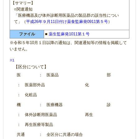
【サマリー】
○関連通知
「医療機器及び体外診断用医薬品の製品群の該当性につい
て」（
平成26年９月11日付け薬食監麻発0911第５号
）
ファイル
■
薬生監麻発1011第１号
※令和５年10月１日以降の通知は、関連通知等の情報を掲載して
いません。
※1
【区分について】
医
： 医薬品
部
： 医薬部外品
化
： 化粧品
機
： 医療機器
診
： 体外診断用医薬品
再生
： 再生医療等製品
共通
： 全区分に共通の場合