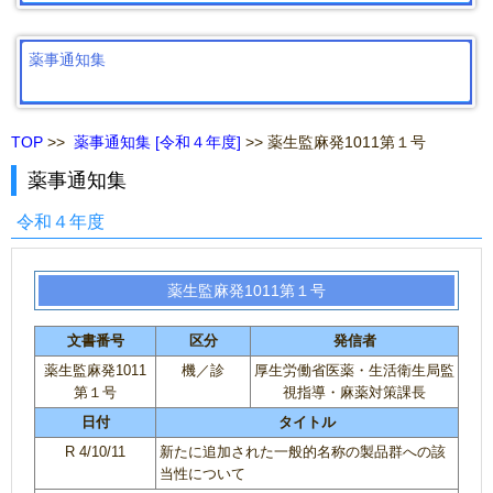
薬事通知集
TOP
>>
薬事通知集 [令和４年度]
>> 薬生監麻発1011第１号
薬事通知集
令和４年度
薬生監麻発1011第１号
文書番号
区分
発信者
薬生監麻発1011
機／診
厚生労働省医薬・生活衛生局監
第１号
視指導・麻薬対策課長
日付
タイトル
R 4/10/11
新たに追加された一般的名称の製品群への該
当性について