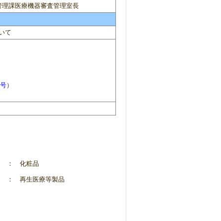
管理課医療機器審査管理室長
いて
3号
）
： 化粧品
： 再生医療等製品