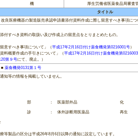
機
厚生労働省医薬食品局審査
タイトル
改良医療機器の製造販売承認申請書添付資料作成に際し留意すべき事項につ
添付すべき資料の取扱い及び作成上の留意点をとりまとめたもの。
留意すべき事項について」（
平成17年2月16日付け薬食機発第0216001号
）
資料概要作成の手引きについて」（
平成17年2月16日付け薬食機発第021600
120第９号
にて、廃止。）
■
薬食機発0131第１号
連通知等の情報を掲載していません。
部
： 医薬部外品
化
診
： 体外診断用医薬品
再生
合
療等製品の区分は平成26年8月6日以降の通知に設定しています。