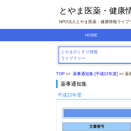
とやま医薬・健康
NPO法人とやま医薬・健康情報ライ
HOME
とやまのくすり情報
ライブラリー
TOP
>>
薬事通知集 [平成22年度]
>> 薬
薬事通知集
平成22年度
文書番号