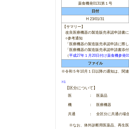
薬食機発0131第１号
日付
H 23/01/31
【サマリー】
改良医療機器の製造販売承認申請書に
○参考通知
「医療機器の製造販売承認申請に際し
「医療機器の製造販売承認申請書添付
（
平成27年１月20日付け薬食機参発0
ファイル
※令和５年10月１日以降の通知は、関
※1
【区分について】
医
： 医薬品
機
： 医療機器
共通
： 全区分に共通の場
※なお、体外診断用医薬品、再生医