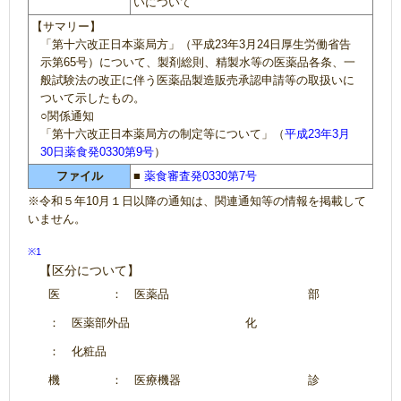
いについて
【サマリー】
「第十六改正日本薬局方」（平成23年3月24日厚生労働省告
示第65号）について、製剤総則、精製水等の医薬品各条、一
般試験法の改正に伴う医薬品製造販売承認申請等の取扱いに
ついて示したもの。
○関係通知
「第十六改正日本薬局方の制定等について」（
平成23年3月
30日薬食発0330第9号
）
ファイル
■
薬食審査発0330第7号
※令和５年10月１日以降の通知は、関連通知等の情報を掲載して
いません。
※1
【区分について】
医
： 医薬品
部
： 医薬部外品
化
： 化粧品
機
： 医療機器
診