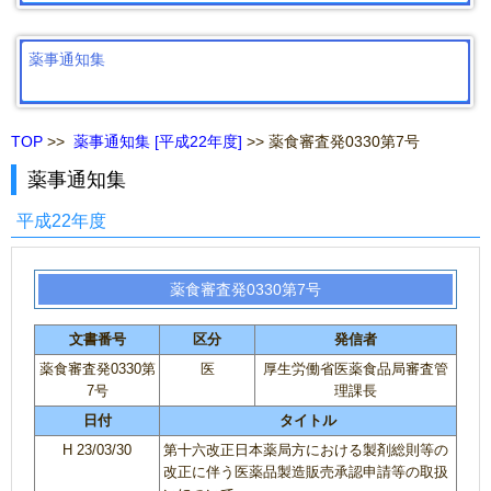
薬事通知集
TOP
>>
薬事通知集 [平成22年度]
>> 薬食審査発0330第7号
薬事通知集
平成22年度
薬食審査発0330第7号
文書番号
区分
発信者
薬食審査発0330第
医
厚生労働省医薬食品局審査管
7号
理課長
日付
タイトル
H 23/03/30
第十六改正日本薬局方における製剤総則等の
改正に伴う医薬品製造販売承認申請等の取扱