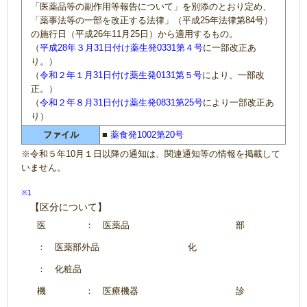
「医薬品等の副作用等報告について」を別添のとおり定め、
「薬事法等の一部を改正する法律」（平成25年法律第84号）
の施行日（平成26年11月25日）から適用するもの。
（
平成28年３月31日付け薬生発0331第４号
に一部改正あ
り。）
（
令和２年１月31日付け薬生発0131第５号
により、一部改
正。）
（
令和２年８月31日付け薬生発0831第25号
により一部改正あ
り）
ファイル
■
薬食発1002第20号
※令和５年10月１日以降の通知は、関連通知等の情報を掲載して
いません。
※1
【区分について】
医
： 医薬品
部
： 医薬部外品
化
： 化粧品
機
： 医療機器
診