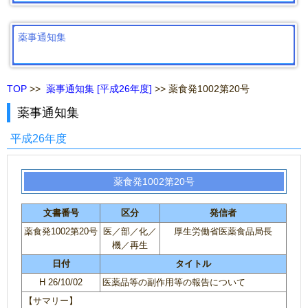
薬事通知集
TOP
>>
薬事通知集 [平成26年度]
>> 薬食発1002第20号
薬事通知集
平成26年度
薬食発1002第20号
文書番号
区分
発信者
薬食発1002第20号
医／部／化／
厚生労働省医薬食品局長
機／再生
日付
タイトル
H 26/10/02
医薬品等の副作用等の報告について
【サマリー】